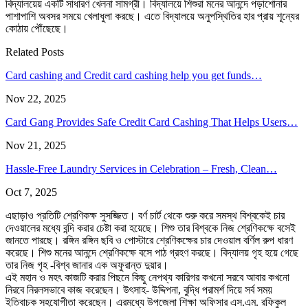
বিদ্যালয়েয় একটি সাধারণ খেলনা সামগ্রী। বিদ্যালয়ে শিশুরা মনের আনন্দে পড়াশোনার
পাশাপাশি অবসর সময়ে খেলাধুলা করছে। এতে বিদ্যালয়ে অনুপস্থিতির হার প্রায় শূন্যের
কোঠায় পৌঁছেছে।
Related Posts
Card cashing and Credit card cashing help you get funds…
Nov 22, 2025
Card Gang Provides Safe Credit Card Cashing That Helps Users…
Nov 21, 2025
Hassle-Free Laundry Services in Celebration – Fresh, Clean…
Oct 7, 2025
এছাড়াও প্রতিটি শ্রেণিকক্ষ সুসজ্জিত। বর্ণ চার্ট থেকে শুরু করে সমস্থ বিশ্বকেই চার
দেওয়ালের মধ্যে বন্দি করার চেষ্টা করা হয়েছে। শিশু তার বিশ্বকে নিজ শ্রেণিকক্ষে বসেই
জানতে পারছে। রঙ্গিন রঙ্গিন ছবি ও পোস্টারে শ্রেণিকক্ষের চার দেওয়াল বর্ণিল রুপ ধারণ
করেছে। শিশু মনের আনন্দে শ্রেণিকক্ষে বসে পাঠ গ্রহণ করছে। বিদ্যালয় গৃহ হয়ে গেছে
তার নিজ গৃহ -বিশ্ব জানার এক অফুরান্ত দুয়ার।
এই মহান ও মহৎ কাজটি করার পিছনে কিছু নেপথ্য কারিগর কখনো সরবে আবার কখনো
নিরবে নিরলসভাবে কাজ করেছেন। উৎসাহ- উদ্দিপনা, বুদ্ধি পরামর্শ দিয়ে সর্ব সময়
ইতিবাচক সহযোগীতা করেছেন। এরমধ্যে উপজেলা শিক্ষা অফিসার এস.এম. রফিকুল