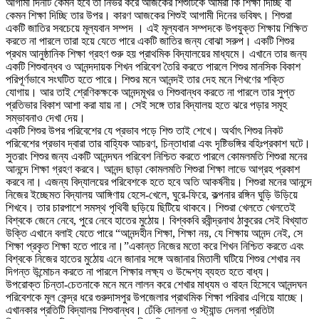
আগামী দিনটি কেমন হবে তা নির্ভর করে আজকের শিশুটিকে আমরা কি শিক্ষা দিচ্ছি বা
কেমন শিক্ষা দিচ্ছি তার উপর। কারণ আজকের শিশুই আগামী দিনের ভবিষৎ। শিশুরা
একটি জাতির সবচেয়ে মূল্যবান সম্পদ । এই মূল্যবান সম্পদকে উপযুক্ত শিক্ষায় শিক্ষিত
করতে না পারলে তারা হয়ে যেতে পারে একটি জাতির জন্য বোঝা সরুপ। একটি শিশুর
প্রথম আনুষ্ঠানিক শিক্ষা গ্রহণ শুরু হয় প্রাথমিক বিদ্যালয়ের মাধ্যমে। এখানে তার জন্য
একটি শিশুবান্ধব ও আনন্দদায়ক শিখন পরিবেশ তৈরি করতে পারলে শিশুর মানসিক বিকাশ
পরিপূর্ণভাবে সংঘটিত হতে পারে। শিশুর মনে আনন্দই তার দেহ মনে শিখণের শক্তি
যোগায়। আর তাই শ্রেণিকক্ষকে আনন্দমূখর ও শিশুবান্ধব করতে না পারলে তার সুপ্ত
প্রতিভার বিকাশ আশা করা যায় না। সেই সঙ্গে তার বিদ্যালয় হতে ঝরে পড়ার সমূহ
সম্ভাবনাও দেখা দেয়।
একটি শিশুর উপর পরিবেশের যে প্রভাব পড়ে শিশু তাই শেখে। অর্থাৎ শিশুর নিকট
পরিবেশের প্রভাব দ্বারা তার বাহ্যিক আচরণ, চিন্তাধারা এবং দৃষ্টিভঙ্গির বহিঃপ্রকাশ ঘটে।
সুতরাং শিশুর জন্য একটি আনন্দঘন পরিবেশ নিশ্চিত করতে পারলে কোমলমতি শিশুরা মনের
আনন্দে শিক্ষা গ্রহণ করবে। আনন্দ ছাড়া কোমলমতি শিশুরা শিক্ষা লাভে আগ্রহ প্রকাশ
করবে না। এজন্য বিদ্যালয়ের পরিবেশকে হতে হবে অতি আকর্ষনীয়। শিশুরা মনের আনন্দে
নিজের ইচ্ছেমত বিদ্যালয় আঙ্গিণায় হেসে-খেলে, ঘুরে-ফিরে, কল্পনার রঙ্গিন ঘুড়ি উড়িয়ে
শিখবে। তার চারপাশে সমস্থ পৃথিবী ছড়িয়ে ছিটিয়ে থাকবে। শিশুরা খেলতে খেলতেই
বিশ্বকে জেনে নেবে, পুরে নেবে হাতের মুঠোয়। বিশ্বকবি রবীন্দ্রনাথ ঠাকুরের সেই বিখ্যাত
উক্তি এখানে বলাই যেতে পারে “আনন্দহীন শিক্ষা, শিক্ষা নয়, যে শিক্ষায় আনন্দ নেই, সে
শিক্ষা প্রকৃত শিক্ষা হতে পারে না।”একান্ত নিজের মতো করে শিখন নিশ্চিত করতে এবং
বিশ্বকে নিজের হাতের মুঠোয় এনে জানার সঙ্গে অজানার মিতালী ঘটিয়ে শিশুর শেখার নব
দিগন্ত উন্মোচন করতে না পারলে শিক্ষার লক্ষ্য ও উদ্দেশ্য ব্যহত হতে বাধ্য।
উপরোক্ত চিন্তা-চেতনাকে মনে মনে লালন করে শেখার মাধ্যম ও বাহন হিসেবে আনন্দঘন
পরিবেশকে মূল কেন্দ্র ধরে গুরুদাসপুর উপজেলার প্রাথমিক শিক্ষা পরিবার এগিয়ে যাচ্ছে।
এখানকার প্রতিটি বিদ্যালয় শিশুবান্ধব। ঢেঁকি দোলনা ও স্ট্যান্ড দেলনা প্রতিটা