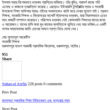
ইসলাম স্যার বিশেষভাবে ধন্যবাদ প্রাপ্তির দাবিদার। তাঁর বুদ্ধি, পরামর্শ কাজে গতি
এনেছে ও কাজকে ত্বরান্নিত করেছে। এছাড়াও ইউআরসি ইন্সট্রাক্টর স্যার ও সহকারী
উপজেলা শিক্ষা অফিসার স্যার- তাঁদের অবদানকেও খাটো করে দেখার সুযোগ নাই। প্রধান
শিক্ষক, সহকারি শিক্ষক ও বিদ্যালয়ের সাপোর্ট স্ট্যাপদের ধন্যবাদ, যারা নিরলসভাবে এহেন
মহৎ কাজটি সম্পাদন করেছেন। পরিশেষে ধন্যবাদ সেই কোমলমতি শিশুদের যাদের জন্য
এ আয়োজন। যাদের হাসি মাখা মুখ কাজের ক্লান্তিকে ভুলিয়ে দেয় আর ভবিষৎ-এ একটি
অপার সম্ভাবনাময় জাতি চোখের সামনে স্বপ্ন নিয়ে দোলা দেয়।
মোঃ সুলতানুল আরেফীন
সহকারী শিক্ষক
গুরুদাসপুর মডেল সরকারী প্রাথমিক বিদ্যালয়, গুরুদাসপুর, নাটোর।
951
Share
Sultan-ul Arefin
228 posts
0 comments
Prev Post
মানসম্মত প্রাথমিক শিক্ষা নিশ্চিতকরণ এবং অন্তরায় সমূহ
Next Post